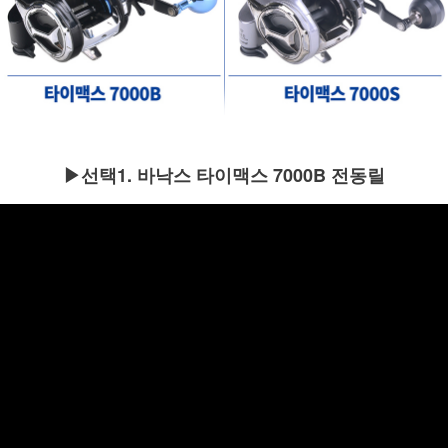
▶선택1. 바낙스 타이맥스 7000B 전동릴