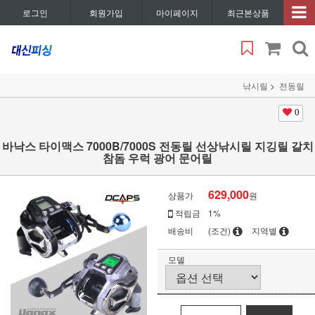
로그인
회원가입
마이페이지
최근본상품
낚시릴
전동릴
0
바낙스 타이맥스 7000B/7000S 전동릴 선상낚시릴 지깅릴 갈치
참돔 우럭 광어 문어릴
629,000
상품가
원
적립금
1%
배송비
(조건)
지역별
모델