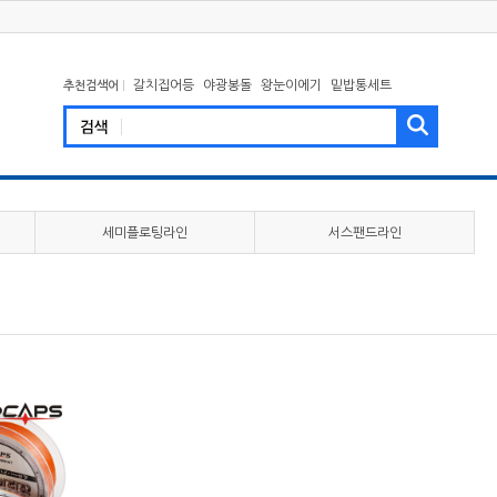
갈치집어등
야광봉돌
왕눈이에기
밑밥통세트
추천검색어
세미플로팅라인
서스팬드라인