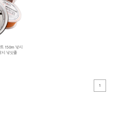
트 150m 낚시
낚시 낚싯줄
1