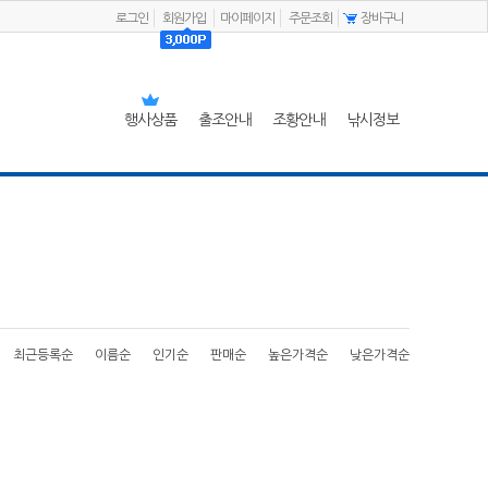
로그인
회원가입
마이페이지
주문조회
장바구니
행사상품
출조안내
조황안내
낚시정보
최근등록순
이름순
인기순
판매순
높은가격순
낮은가격순