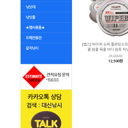
낚싯대
낚싯줄
★행사용품★
도매전용관
[캡스] 바이퍼 슈퍼 플로팅소프
갈치낚시
줄 원줄 목줄 바다 원투 찌
25,000원
12,500원