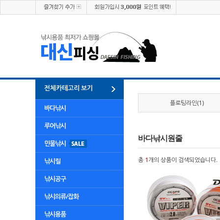
전체카테고리 보기
플로팅라인(1)
바다낚시
루어낚시
바다낚시원줄
민물낚시
총
1
개의 상품이 검색되었습니다.
낚시릴
낚시공구
낚시의류/잡화
낚시용품