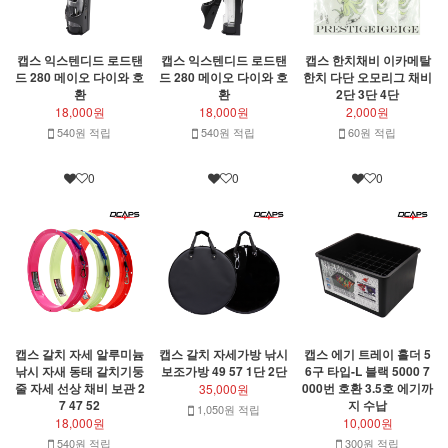
캡스 익스텐디드 로드탠
캡스 익스텐디드 로드탠
캡스 한치채비 이카메탈
드 280 메이오 다이와 호
드 280 메이오 다이와 호
한치 다단 오모리그 채비
환
환
2단 3단 4단
18,000원
18,000원
2,000원
540원 적립
540원 적립
60원 적립
0
0
0
캡스 갈치 자세 알루미늄
캡스 갈치 자세가방 낚시
캡스 에기 트레이 홀더 5
낚시 자새 동태 갈치기둥
보조가방 49 57 1단 2단
6구 타입-L 블랙 5000 7
줄 자세 선상 채비 보관 2
000번 호환 3.5호 에기까
35,000원
7 47 52
지 수납
1,050원 적립
18,000원
10,000원
540원 적립
300원 적립