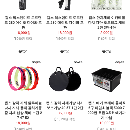
캡스 익스텐디드 로드탠
캡스 익스텐디드 로드탠
캡스 한치채비 이카메탈
드 280 메이오 다이와 호
드 280 메이오 다이와 호
한치 다단 오모리그 채비
환
환
2단 3단 4단
18,000원
18,000원
2,000원
540원 적립
540원 적립
60원 적립
0
0
0
캡스 갈치 자세 알루미늄
캡스 갈치 자세가방 낚시
캡스 에기 트레이 홀더 5
낚시 자새 동태 갈치기둥
보조가방 49 57 1단 2단
6구 타입-L 블랙 5000 7
줄 자세 선상 채비 보관 2
000번 호환 3.5호 에기까
35,000원
7 47 52
지 수납
1,050원 적립
18,000원
10,000원
540원 적립
300원 적립