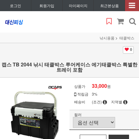
로그인
회원가입
마이페이지
최근본상품
낚시용품
태클박스
0
캡스 TB 2044 낚시 태클박스 루어케이스 에기태클박스 특별한
트레이 포함
33,000
상품가
원
적립금
3%
배송비
(조건)
지역별
컬러