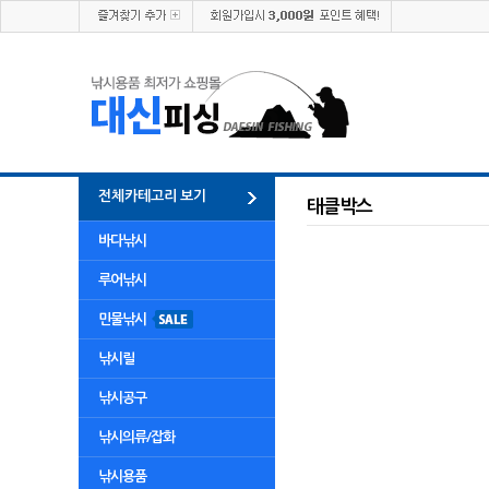
전체카테고리 보기
태클박스
바다낚시
루어낚시
민물낚시
낚시릴
낚시공구
낚시의류/잡화
낚시용품