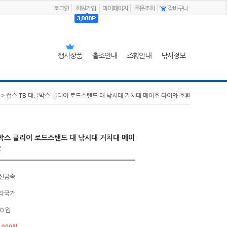
로그인
회원가입
마이페이지
주문조회
장바구니
행사상품
출조안내
조황안내
낚시정보
> 캡스 TB 태클박스 클리어 로드스탠드 대 낚시대 거치대 메이호 다이와 호환
클박스 클리어 로드스탠드 대 낚시대 거치대 메이
환
신금속
타국가
0 원
,000원