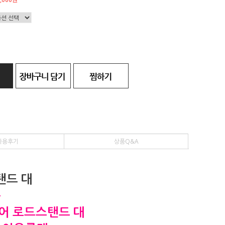
사용후기
상품Q&A
탠드 대
능
리어 로드스탠드 대