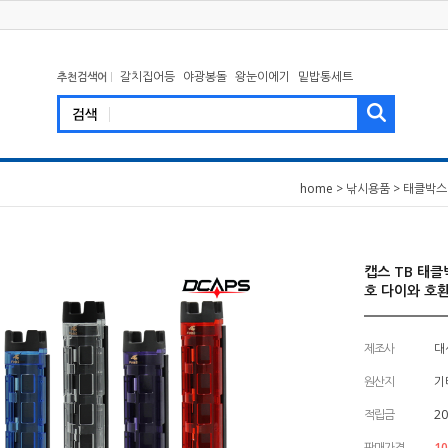
갈치집어등
야광봉돌
왕눈이에기
밑밥통세트
추천검색어
home
>
낚시용품
>
태클박스
캡스 TB 태
호 다이와 호
제조사
대
원산지
기
적립금
20
판매가격
10