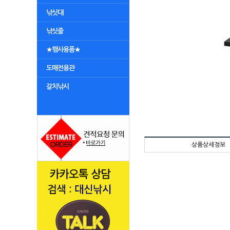
낚싯대
낚싯줄
★행사용품★
도매전용관
갈치낚시
상품상세정보