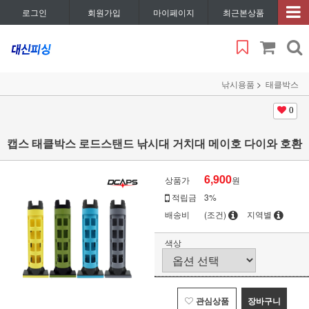
로그인
회원가입
마이페이지
최근본상품
낚시용품
태클박스
0
캡스 태클박스 로드스탠드 낚시대 거치대 메이호 다이와 호환
6,900
상품가
원
적립금
3%
배송비
(조건)
지역별
색상
관심상품
장바구니