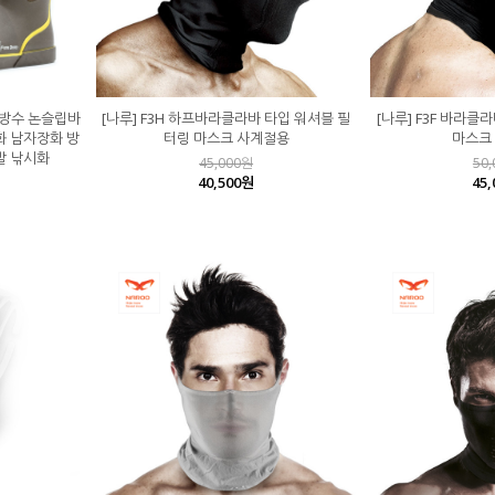
 방수 논슬립바
[나루] F3H 하프바라클라바 타입 워셔블 필
[나루] F3F 바라클
화 남자장화 방
터링 마스크 사계절용
마스크
발 낚시화
45,000원
50
40,500원
45