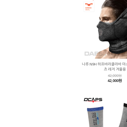
나루 N9H 하프바라클라바 마
츠 레저 겨울용
42,000원
42,000원