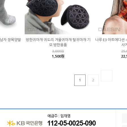
 남자 장목양말
방한귀마개 귀도리 겨울귀마개 털귀마개 기
나루 E3 아트에디션
모 방한용품
사
3,000원
25
1,500원
22
1
2