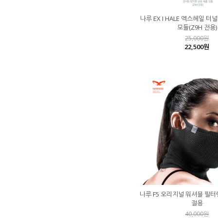
나루 EX I HALE 엑스헤일 
모듈(Z9H 전용)
25,000원
22,500원
나루 F5 오리지널 워셔블 필터
절용
40,000원