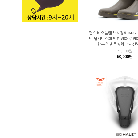
캡스 네오플랜 낚시장화 MK2
닥 낚시반장화 방한장화 주방
한부츠 발목장화 낚시신
79,000원
60,000원