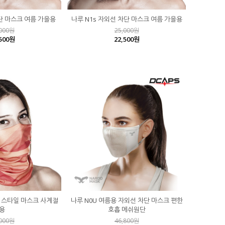
단 마스크 여름 가을용
나루 N1s 자외선 차단 마스크 여름 가을용
,000원
25,000원
,500원
22,500원
션 스타일 마스크 사계절
나루 N0U 여름용 자외선 차단 마스크 편한
용
호흡 메쉬원단
,000원
46,800원