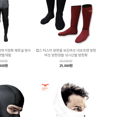
허벅지장화 해루질 방수
캡스 따스미 방한용 보온버선 네오프렌 방한
갯벌체험
버선 방한양말 낚시신발 방한화
,000원
30,000원
,300원
25,000원