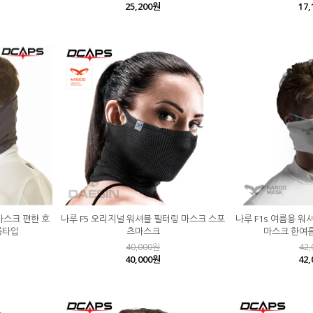
25,200원
17
마스크 편한 호
나루 F5 오리지널 워셔블 필터링 마스크 스포
나루 F1s 여름용 워
롱타입
츠마스크
마스크 한여
40,000원
42
40,000원
42