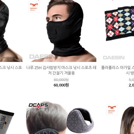
스크 낚시 스포
나루 Z5H 김서림방지 마스크 낚시 스포츠 레
폴라폴리스 아가일 
저 간절기 겨울용
시 
60,000원
5,
60,000원
2,