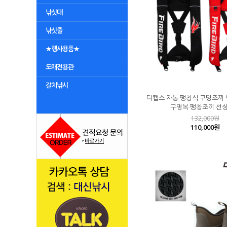
낚싯대
낚싯줄
★행사용품★
도매전용관
갈치낚시
디캡스 자동 팽창식 구명조끼
구명복 팽창조끼 선
132,000원
110,000원