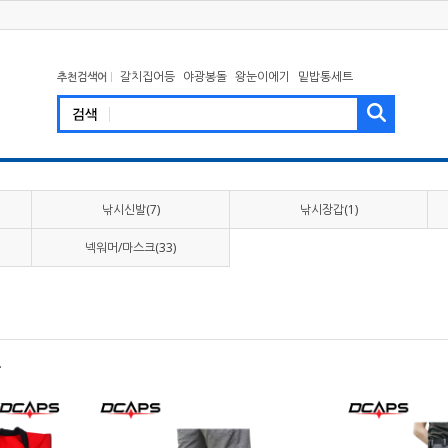
갈치집어등
야광봉돌
왕눈이에기
밑밥통세트
추천검색어
낚시신발(7)
낚시장갑(1)
넥워머/마스크(33)
.