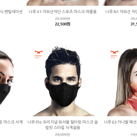
터널식 벤틸레이션
나루 X1 자외선차단 스포츠 마스크 여름용
나루 N1 자외선 차
25,000원
35
22,500원
31
링 마스크 사계
나루 F5s 오리지널 워셔블 필터링 마스크 슬
나루 E3 카나발 패
림핏 스타일 사계절용
28,000원
19