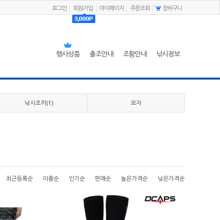
로그인
회원가입
마이페이지
주문조회
장바구니
행사상품
출조안내
조황안내
낚시정보
낚시조끼(1)
모자
최근등록순
이름순
인기순
판매순
높은가격순
낮은가격순