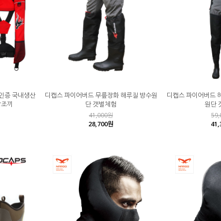
 인증 국내생산
디캡스 파이어버드 무릎장화 해루질 방수원
디캡스 파이어버드 
상조끼
단 갯벌체험
원단 
41,000원
59
28,700원
41