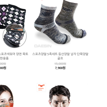
스포츠넥워머 양면 목토
스포츠양말 5족세트 등산양말 남자 단목양말
방한용품
골프
000원
15,000원
000원
7,900원