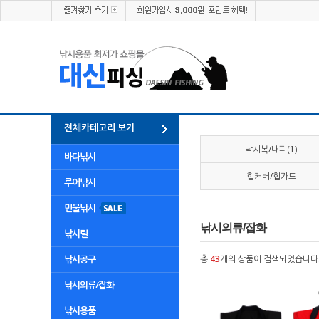
전체카테고리 보기
낚시복/내피(1)
바다낚시
힙커버/힙가드
루어낚시
민물낚시
낚시의류/잡화
낚시릴
낚시공구
총
43
개의 상품이 검색되었습니다
낚시의류/잡화
낚시용품