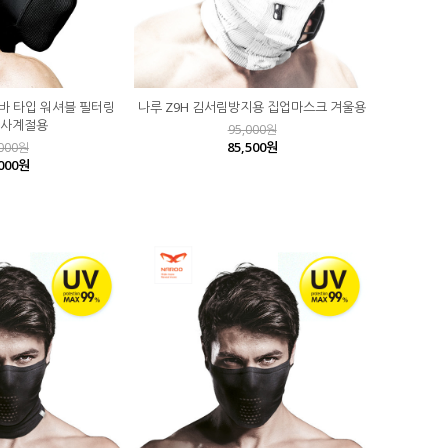
라바 타입 워셔블 필터링
나루 Z9H 김서림방지용 집업마스크 겨울용
 사계절용
95,000원
85,500원
,000원
,000원